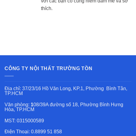
với các bạn có cùng niềm đam mê và sở
thích.
CÔNG TY NỘI THẤT TRƯỜNG TỒN
Địa chỉ: 37/23/16 Hồ Văn Long, KP.1, Phường Bình Tân,
TP.HCM
Văn phòng:
1
08/39A đường số 18, Phường Bình Hưng
Hòa, TP.HCM
MST: 0315000589
Điện Thoại: 0.8899 51 858