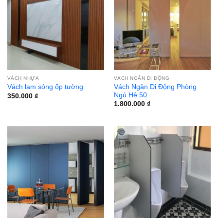
VÁCH NHỰA
VÁCH NGĂN DI ĐỘNG
Vách Ngăn Di Động Phòng
Vách lam sóng ốp tường
Ngủ Hệ 50
350.000
₫
1.800.000
₫