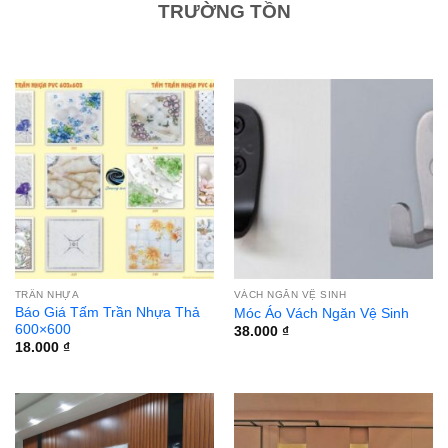
TRƯỜNG TỒN
TRẦN NHỰA
VÁCH NGĂN VỆ SINH
Báo Giá Tấm Trần Nhựa Thả
Móc Áo Vách Ngăn Vệ Sinh
600×600
38.000
₫
18.000
₫