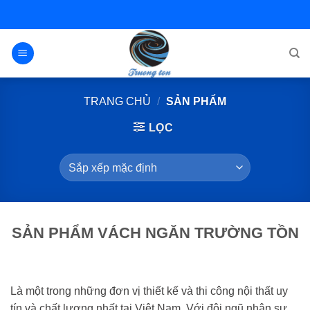
Bỏ
qua
nội
dung
TRANG CHỦ
/
SẢN PHẨM
LỌC
SẢN PHẨM VÁCH NGĂN TRƯỜNG TỒN
Là một trong những đơn vị thiết kế và thi công nội thất uy
tín và chất lượng nhất tại Việt Nam. Với đội ngũ nhân sự