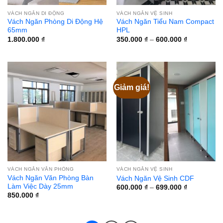
VÁCH NGĂN DI ĐỘNG
VÁCH NGĂN VỆ SINH
Vách Ngăn Phòng Di Động Hệ
Vách Ngăn Tiểu Nam Compact
65mm
HPL
Khoảng
1.800.000
₫
350.000
₫
–
600.000
₫
giá:
từ
350.000 ₫
đến
600.000 ₫
Giảm giá!
VÁCH NGĂN VĂN PHÒNG
VÁCH NGĂN VỆ SINH
Vách Ngăn Văn Phòng Bàn
Vách Ngăn Vệ Sinh CDF
Làm Việc Dày 25mm
Khoảng
600.000
₫
–
699.000
₫
giá:
850.000
₫
từ
600.000 ₫
đến
699.000 ₫