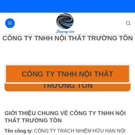
Bỏ
qua
nội
dung
CÔNG TY TNHH NỘI THẤT TRƯỜNG TỒN
CÔNG TY TNHH NỘI THẤT
TRƯỜNG TỒN
GIỚI THIỆU CHUNG VỀ CÔNG TY TNHH NỘI
THẤT TRƯỜNG TỒN
Tên công ty
: CÔNG TY TRÁCH NHIỆM HỮU HẠN NỘI