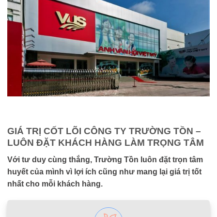
Hội Anh Văn Việt Mỹ - Đối tác chiến lược nâng tầm Nội thất
Trường Tồn
GIÁ TRỊ CỐT LÕI CÔNG TY TRƯỜNG TỒN –
LUÔN ĐẶT KHÁCH HÀNG LÀM TRỌNG TÂM
Với tư duy cùng thắng, Trường Tồn luôn đặt trọn tâm
huyết của mình vì lợi ích cũng như mang lại giá trị tốt
nhất cho mỗi khách hàng.