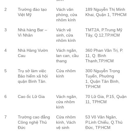
2
Trường đào tạo
Vách văn
189 Nguyễn Thị Minh
Việt Mỹ
phòng, cửa
Khai, Quận 1, TPHCM
nhôm kính
3
Nhà hàng Bar –
Vách vệ
TMT2A, P.Trung Mỹ
Vì Nhân
sinh, cửa
Tây, Q.12,TP.HCM
nhôm kính
4
Nhà Hàng Vườn
Vách ngăn,
360 Phan Văn Trị, P.
Cau
lan can, cầu
11, Q. Bình
thang
Thạnh,TP.HCM
5
Trụ sở làm việc
Cửa nhôm
300 Nguyễn Trọng
Bảo hiểm xã hội
kính
Tuyển, Phường
quận Bình Tân.
1, Quận Tân Bình,
TP.HCM
6
Cao ốc Lữ Gia
Vách ngăn,
70 Lữ Gia, P.15, Quận
cửa nhôm
11, TPHCM
kính
7
Trường cao đẳng
Cửa nhôm
53 Võ Văn Ngân,
Công nghệ Thủ
kính, Vách
P.Linh Chiểu, Q.Thủ
Đức
vệ sinh
Đức, TP.HCM