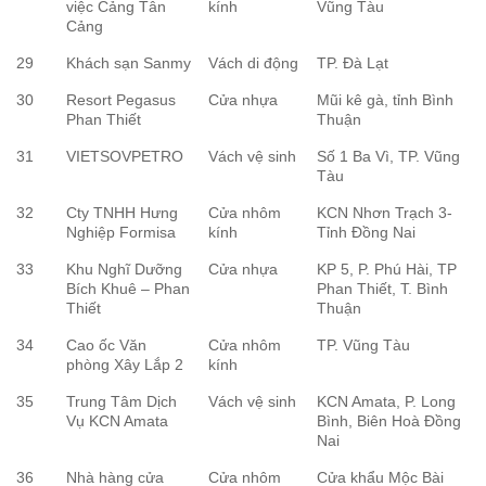
việc Cảng Tân
kính
Vũng Tàu
Cảng
29
Khách sạn Sanmy
Vách di động
TP. Đà Lạt
30
Resort Pegasus
Cửa nhựa
Mũi kê gà, tỉnh Bình
Phan Thiết
Thuận
31
VIETSOVPETRO
Vách vệ sinh
Số 1 Ba Vì, TP. Vũng
Tàu
32
Cty TNHH Hưng
Cửa nhôm
KCN Nhơn Trạch 3-
Nghiệp Formisa
kính
Tỉnh Đồng Nai
33
Khu Nghĩ Dưỡng
Cửa nhựa
KP 5, P. Phú Hài, TP
Bích Khuê – Phan
Phan Thiết, T. Bình
Thiết
Thuận
34
Cao ốc Văn
Cửa nhôm
TP. Vũng Tàu
phòng Xây Lắp 2
kính
35
Trung Tâm Dịch
Vách vệ sinh
KCN Amata, P. Long
Vụ KCN Amata
Bình, Biên Hoà Đồng
Nai
36
Nhà hàng cửa
Cửa nhôm
Cửa khẩu Mộc Bài