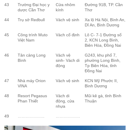
43
Trường Đại học y
Cửa nhôm
Đường 91B, TP. Cần
dược Cần Thơ
kính
Thơ
44
Trụ sở Redbull
Vách vệ sinh
Xa lộ Hà Nội, Bình An,
Dĩ An, Bình Dương
45
Công trình Muto
Vách cố định
Lô C- 7-1 Đường số
Việt Nam
2, KCN Long Bình,
Biên Hòa, Đồng Nai
46
Tân cảng Long
Vách vệ
G243, khu phố 7,
Bình
sinh- Vách di
phường Long Bình,
động
Tp Biên Hòa, tỉnh
Đồng Nai
47
Nhà máy Orion
Vách vệ sinh
KCN Mỹ Phước II,
VINA
Bình Dương
48
Resort Pegasus
Vách di
Mũi kê gà, tỉnh Bình
Phan Thiết
động, cửa
Thuận
nhựa
49
………………..
………………