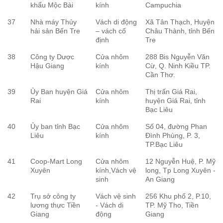
khẩu Mộc Bài
kính
Campuchia
37
Nhà máy Thủy
Vách di động
Xã Tân Thạch, Huyện
hải sản Bến Tre
– vách cố
Châu Thành, tỉnh Bến
định
Tre
38
Công ty Dược
Cửa nhôm
288 Bis Nguyễn Văn
Hậu Giang
kính
Cừ, Q. Ninh Kiều TP.
Cần Thơ.
39
Ủy Ban huyện Giá
Cửa nhôm
Thị trấn Giá Rai,
Rai
kính
huyện Giá Rai, tỉnh
Bạc Liêu
40
Ủy ban tỉnh Bạc
Cửa nhôm
Số 04, đường Phan
Liêu
kính
Đình Phùng, P. 3,
TP.Bạc Liêu
41
Coop-Mart Long
Cửa nhôm
12 Nguyễn Huệ, P. Mỹ
Xuyên
kính,Vách vệ
long, Tp Long Xuyên -
sinh
An Giang
42
Trụ sở công ty
Vách vệ sinh
256 Khu phố 2, P.10,
lương thực Tiền
- Vách di
TP. Mỹ Tho, Tiền
Giang
động
Giang