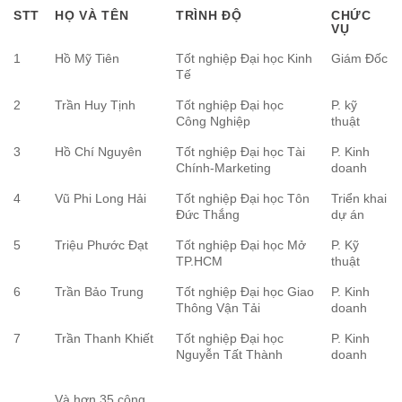
STT
HỌ VÀ TÊN
TRÌNH ĐỘ
CHỨC
VỤ
1
Hồ Mỹ Tiên
Tốt nghiệp Đại học Kinh
Giám Đốc
Tế
2
Trần Huy Tịnh
Tốt nghiệp Đại học
P. kỹ
Công Nghiệp
thuật
3
Hồ Chí Nguyên
Tốt nghiệp Đại học Tài
P. Kinh
Chính-Marketing
doanh
4
Vũ Phi Long Hải
Tốt nghiệp Đại học Tôn
Triển khai
Đức Thắng
dự án
5
Triệu Phước Đạt
Tốt nghiệp Đại học Mở
P. Kỹ
TP.HCM
thuật
6
Trần Bảo Trung
Tốt nghiệp Đại học Giao
P. Kinh
Thông Vận Tải
doanh
7
Trần Thanh Khiết
Tốt nghiệp Đại học
P. Kinh
Nguyễn Tất Thành
doanh
...
Và hơn 35 công