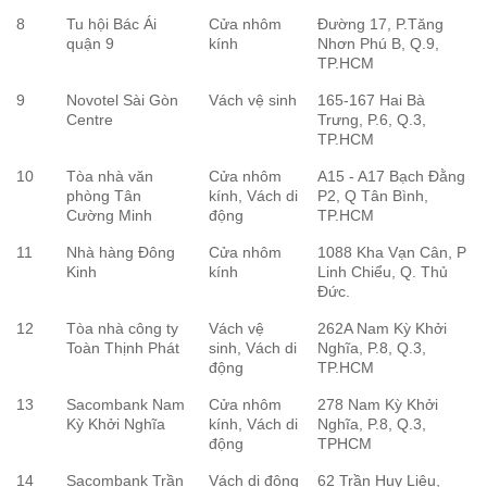
8
Tu hội Bác Ái
Cửa nhôm
Đường 17, P.Tăng
quận 9
kính
Nhơn Phú B, Q.9,
TP.HCM
9
Novotel Sài Gòn
Vách vệ sinh
165-167 Hai Bà
Centre
Trưng, P.6, Q.3,
TP.HCM
10
Tòa nhà văn
Cửa nhôm
A15 - A17 Bạch Đằng
phòng Tân
kính, Vách di
P2, Q Tân Bình,
Cường Minh
động
TP.HCM
11
Nhà hàng Đông
Cửa nhôm
1088 Kha Vạn Cân, P
Kinh
kính
Linh Chiểu, Q. Thủ
Đức.
12
Tòa nhà công ty
Vách vệ
262A Nam Kỳ Khởi
Toàn Thịnh Phát
sinh, Vách di
Nghĩa, P.8, Q.3,
động
TP.HCM
13
Sacombank Nam
Cửa nhôm
278 Nam Kỳ Khởi
Kỳ Khởi Nghĩa
kính, Vách di
Nghĩa, P.8, Q.3,
động
TPHCM
14
Sacombank Trần
Vách di động
62 Trần Huy Liệu,