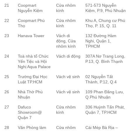
21
Coopmart
Cửa nhôm
571-573 Nguyễn
Nguyễn Kiệm
kính
Kiệm, P.9, Phú Nhuận
22
Coopmart Phú
Cửa nhôm
Khu A, Chung cư Phú
Thọ
kính
Thọ, P. 15, Q. 11
23
Hanava Tower
Vách di
132 Đường Hàm
động, Cửa
Nghi, Quận 1,
nhôm kính
TPHCM
24
Toà nhà tổ Chức
Vách di động
307A Nơ Trang Long,
Yến Tiệc và Hội
P.13, Q. Bình Thạnh
Nghị Aqua Palace
25
Trường Đại Học
Vách vệ sinh
02 Nguyễn Tất
Luật TP.HCM
Thành, P.12, Q.4
26
Nhà Thờ Phú
Vách vệ sinh
109 Phan Đăng Lưu,
Nhuận
Q.Phú Nhuận
27
Dafuco
Cửa nhôm
336 Huỳnh Tấn Phát,
Showroom@
kính
Quận 7, TP.HCM
Quận 7
28
Văn Phòng làm
Cửa nhôm
Cái Mép Bà Rịa –