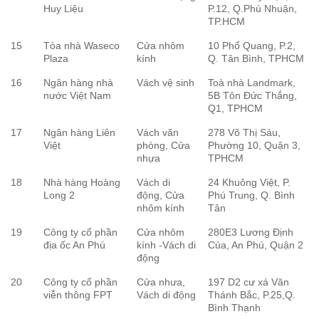
Huy Liệu
P.12, Q.Phú Nhuận,
TP.HCM
15
Tòa nhà Waseco
Cửa nhôm
10 Phổ Quang, P.2,
Plaza
kính
Q. Tân Bình, TPHCM
16
Ngân hàng nhà
Vách vệ sinh
Toà nhà Landmark,
nước Việt Nam
5B Tôn Đức Thắng,
Q1, TPHCM
17
Ngân hàng Liên
Vách văn
278 Võ Thị Sáu,
Việt
phòng, Cửa
Phường 10, Quận 3,
nhựa
TPHCM
18
Nhà hàng Hoàng
Vách di
24 Khuông Việt, P.
Long 2
động, Cửa
Phú Trung, Q. Bình
nhôm kính
Tân
19
Công ty cổ phần
Cửa nhôm
280E3 Lương Định
địa ốc An Phú
kính -Vách di
Của, An Phú, Quận 2
động
20
Công ty cổ phần
Cửa nhưa,
197 D2 cư xá Văn
viễn thông FPT
Vách di động
Thánh Bắc, P.25,Q.
Bình Thạnh