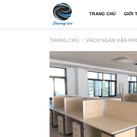
Bỏ
qua
TRANG CHỦ
GIỚI 
nội
dung
TRANG CHỦ
/
VÁCH NGĂN VĂN PH