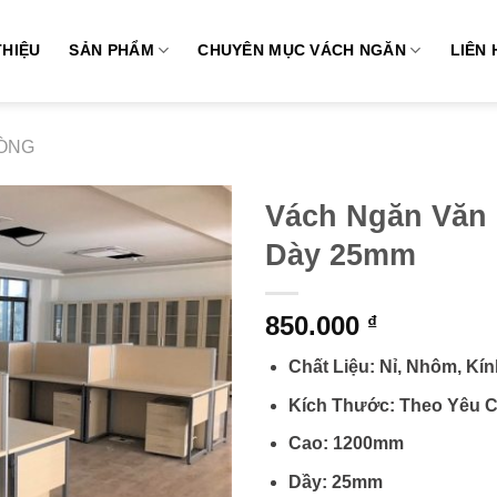
THIỆU
SẢN PHẨM
CHUYÊN MỤC VÁCH NGĂN
LIÊN 
ÒNG
Vách Ngăn Văn
Dày 25mm
850.000
₫
Chất Liệu: Nỉ, Nhôm, Kín
Kích Thước: Theo Yêu 
Cao: 1200mm
Dầy: 25mm