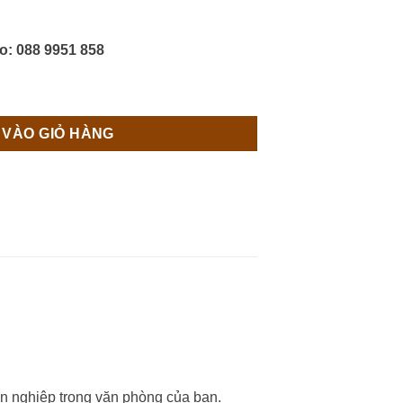
o: 088 9951 858
m Việc Dày 25mm số lượng
 VÀO GIỎ HÀNG
ên nghiệp trong văn phòng của bạn.