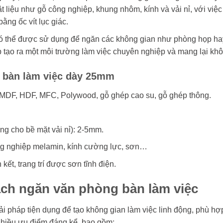
t liệu như gỗ công nghiệp, khung nhôm, kính và vải nỉ, với việc
ằng ốc vít lục giác.
ó thể được sử dụng để ngăn các không gian như phòng họp hay
p tạo ra một môi trường làm việc chuyên nghiệp và mang lại khô
 bàn làm việc dày 25mm
MDF, HDF, MFC, Polywood, gỗ ghép cao su, gỗ ghép thông.
ng cho bề mặt vải nỉ): 2-5mm.
ông nghiệp melamin, kính cường lực, sơn…
t, trang trí được sơn tĩnh điện.
vách ngăn văn phòng bàn làm việc
ải pháp tiện dụng để tạo không gian làm việc linh động, phù h
nhiều ưu điểm đáng kể, bao gồm: