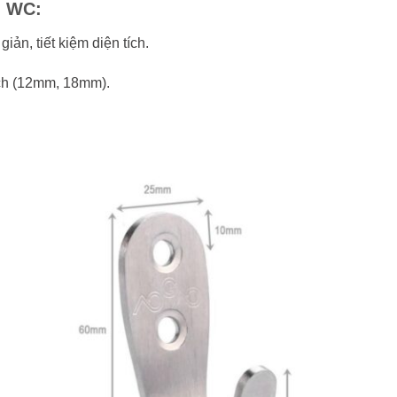
g WC:
iản, tiết kiệm diện tích.
ách (12mm, 18mm).