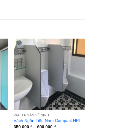
VÁCH NGĂN VỆ SINH
Vách Ngăn Tiểu Nam Compact HPL
Khoảng
350.000
₫
–
600.000
₫
giá: