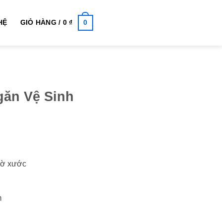
0
HỆ
GIỎ HÀNG /
0
₫
ăn Vệ Sinh
mờ xước
m
 lượng