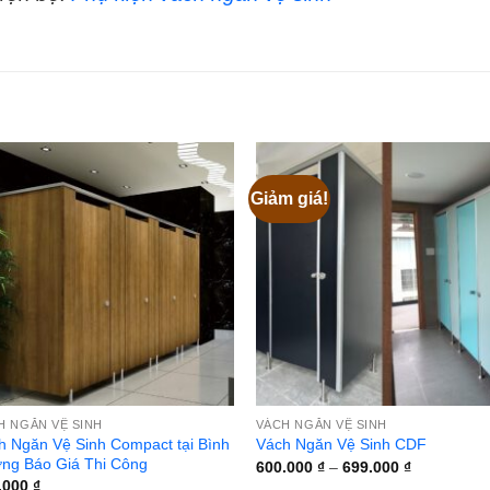
Giảm giá!
H NGĂN VỆ SINH
VÁCH NGĂN VỆ SINH
h Ngăn Vệ Sinh Compact tại Bình
Vách Ngăn Vệ Sinh CDF
ng Báo Giá Thi Công
Khoảng
600.000
₫
–
699.000
₫
giá:
.000
₫