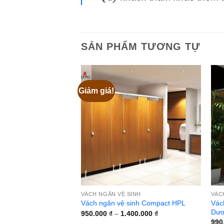
SẢN PHẨM TƯƠNG TỰ
Giảm giá!
VÁCH NGĂN VỆ SINH
VÁC
Vác
Vách ngăn vệ sinh Compact HPL
Dươ
Khoảng
950.000
₫
–
1.400.000
₫
giá:
990