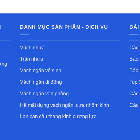
từ
600.000 ₫
đến
699.000 ₫
N
DANH MỤC SẢN PHẨM - DỊCH VỤ
BÀI
Vách nhựa
Các 
Trần nhựa
Báo 
ờng
Vách ngăn vệ sinh
Báo 
Vách ngăn di động
Top 
Vách ngăn văn phòng
Các 
Hệ mặt dựng vách ngăn, cửa nhôm kính
Các 
Lan can cầu thang kính cường lực