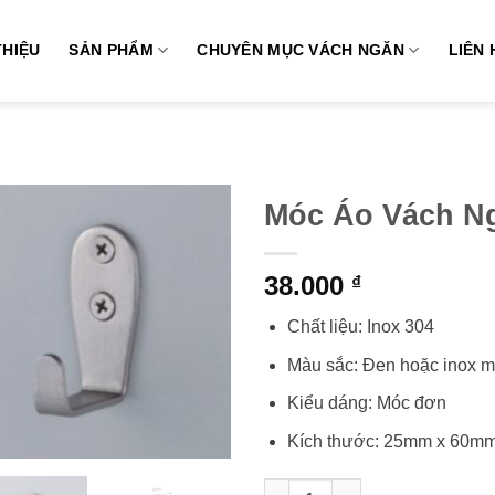
THIỆU
SẢN PHẨM
CHUYÊN MỤC VÁCH NGĂN
LIÊN 
Móc Áo Vách Ng
38.000
₫
Chất liệu: Inox 304
Màu sắc: Đen hoặc inox 
Kiểu dáng: Móc đơn
Kích thước: 25mm x 60m
Móc Áo Vách Ngăn Vệ Sinh số