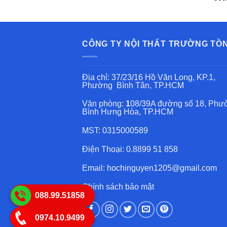
từ
950.000 ₫
đến
1.400.000 ₫
CÔNG TY NỘI THẤT TRƯỜNG TỒ
Địa chỉ: 37/23/16 Hồ Văn Long, KP.1,
Phường Bình Tân, TP.HCM
Văn phòng:
1
08/39A đường số 18, Phư
Bình Hưng Hòa, TP.HCM
MST: 0315000589
Điện Thoại: 0.8899 51 858
Email: hochinguyen1205@gmail.com
Chính sách bảo mật
088.99.51858
0974.10.9499