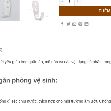
THÊM
0)
hiết yếu giúp treo quần áo, mũ nón và các vật dụng cá nhân tr
găn phòng vệ sinh:
hống gỉ sét, chịu nước, thích hợp cho môi trường ẩm ướt. Chống