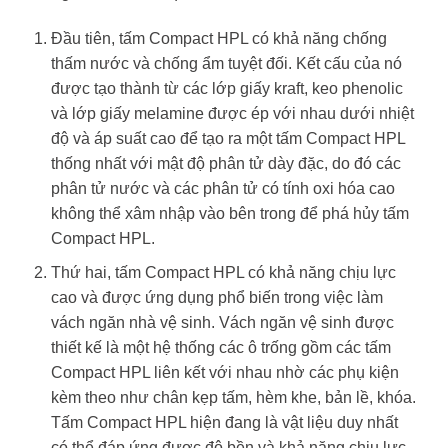
Đầu tiên, tấm Compact HPL có khả năng chống
thấm nước và chống ẩm tuyệt đối. Kết cấu của nó
được tạo thành từ các lớp giấy kraft, keo phenolic
và lớp giấy melamine được ép với nhau dưới nhiệt
độ và áp suất cao để tạo ra một tấm Compact HPL
thống nhất với mật độ phân tử dày đặc, do đó các
phân tử nước và các phân tử có tính oxi hóa cao
không thể xâm nhập vào bên trong để phá hủy tấm
Compact HPL.
Thứ hai, tấm Compact HPL có khả năng chịu lực
cao và được ứng dụng phổ biến trong việc làm
vách ngăn nhà vệ sinh. Vách ngăn vệ sinh được
thiết kế là một hệ thống các ô trống gồm các tấm
Compact HPL liên kết với nhau nhờ các phụ kiện
kèm theo như chân kẹp tấm, hèm khe, bản lề, khóa.
Tấm Compact HPL hiện đang là vật liệu duy nhất
có thể đáp ứng được độ bền và khả năng chịu lực