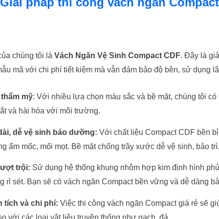
Giải pháp thi công vách ngăn Compact
của chúng tôi là
Vách Ngăn Vệ Sinh Compact CDF
. Đây là gi
ẫu mã với chi phí tiết kiệm mà vẫn đảm bảo độ bền, sử dụng lâ
 thẩm mỹ
: Với nhiều lựa chọn màu sắc và bề mặt, chúng tôi có
ắt và hài hòa với môi trường.
dài, dễ vệ sinh bảo dưỡng:
Với chất liệu Compact CDF bền bỉ
g ẩm mốc, mối mọt. Bề mặt chống trầy xước dễ vệ sinh, bảo trì
ượt trội:
Sử dụng hệ thống khung nhôm hợp kim định hình phủ
g rỉ sét. Bạn sẽ có vách ngăn Compact bền vững và dễ dàng bảo
 tích và chi phí:
Việc thi công vách ngăn Compact giá rẻ sẽ giú
o với các loại vật liệu truyền thống như gạch, đá.