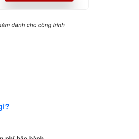
năm dành cho công trình
gì?
m phí bảo hành