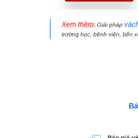
Xem thêm
:
vách
Giải pháp
trường học, bệnh viện, bến x
Bá
Báo giá v