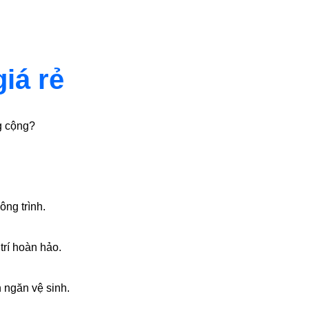
iá rẻ
g cộng?
ng trình.
trí hoàn hảo.
h ngăn vệ sinh.