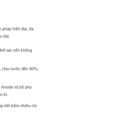
ải pháp hiện đại, đa
u dài.
 thể tạo nên không
, chịu nước đến 90%,
.
 Anode và bộ phụ
 trì.
p tiết kiệm nhiều chi