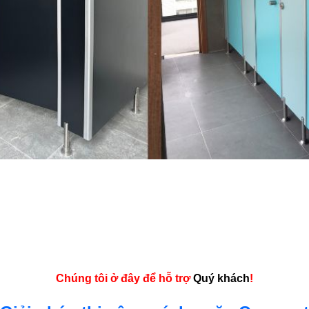
Vách ngăn vệ sinh CDF màu đơn sắc
Chúng tôi ở đây để hỗ trợ
Quý khách
!